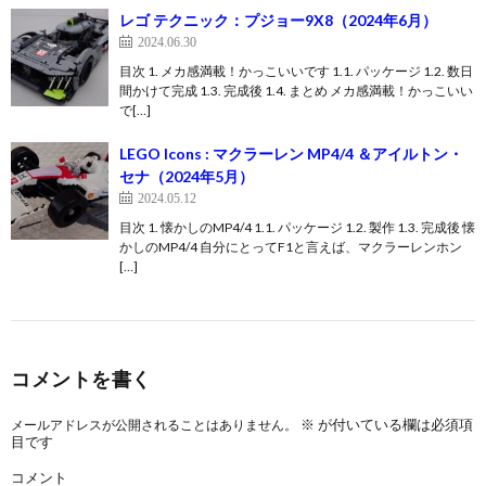
レゴ テクニック：プジョー9X8（2024年6月）
2024.06.30
目次 1. メカ感満載！かっこいいです 1.1. パッケージ 1.2. 数日
間かけて完成 1.3. 完成後 1.4. まとめ メカ感満載！かっこいい
で[…]
LEGO Icons : マクラーレン MP4/4 ＆アイルトン・
セナ（2024年5月）
2024.05.12
目次 1. 懐かしのMP4/4 1.1. パッケージ 1.2. 製作 1.3. 完成後 懐
かしのMP4/4 自分にとってF1と言えば、マクラーレンホン
[…]
コメントを書く
※
が付いている欄は必須項
メールアドレスが公開されることはありません。
目です
コメント