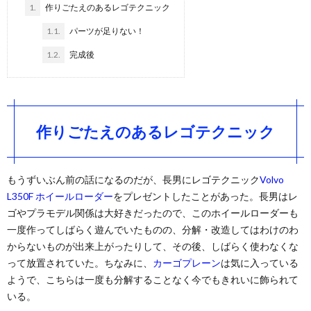
1.
作りごたえのあるレゴテクニック
1.1.
パーツが足りない！
1.2.
完成後
作りごたえのあるレゴテクニック
もうずいぶん前の話になるのだが、長男にレゴテクニック
Volvo
L350F ホイールローダー
をプレゼントしたことがあった。長男はレ
ゴやプラモデル関係は大好きだったので、このホイールローダーも
一度作ってしばらく遊んでいたものの、分解・改造してはわけのわ
からないものが出来上がったりして、その後、しばらく使わなくな
って放置されていた。ちなみに、
カーゴプレーン
は気に入っている
ようで、こちらは一度も分解することなく今でもきれいに飾られて
いる。