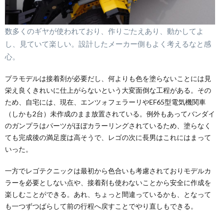
数多くのギヤが使われており、作りごたえあり、動かしてよ
し、見ていて楽しい。設計したメーカー側もよく考えるなと感
心。
プラモデルは接着剤が必要だし、何よりも色を塗らないことには見
栄え良くきれいに仕上がらないという大変面倒な工程がある。その
ため、自宅には、現在、エンツォフェラーリやEF65型電気機関車
（しかも2台）未作成のまま放置されている。例外もあってバンダイ
のガンプラはパーツがほぼカラーリングされているため、塗らなく
ても完成後の満足度は高そうで、レゴの次に長男はこれにはまって
いった。
一方でレゴテクニックは最初から色合いも考慮されておりモデルカ
ラーを必要としない点や、接着剤も使わないことから安全に作成を
楽しむことができる。あれ、ちょっと間違っているかも、となって
も一つずつばらして前の行程へ戻すことでやり直しもできる。