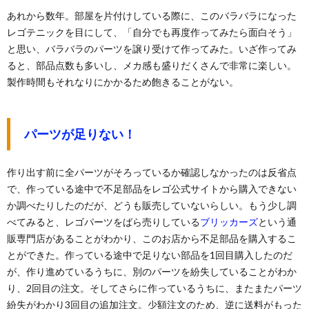
あれから数年。部屋を片付けしている際に、このバラバラになった
レゴテニックを目にして、「自分でも再度作ってみたら面白そう」
と思い、バラバラのパーツを譲り受けて作ってみた。いざ作ってみ
ると、部品点数も多いし、メカ感も盛りだくさんで非常に楽しい。
製作時間もそれなりにかかるため飽きることがない。
パーツが足りない！
作り出す前に全パーツがそろっているか確認しなかったのは反省点
で、作っている途中で不足部品をレゴ公式サイトから購入できない
か調べたりしたのだが、どうも販売していないらしい。もう少し調
べてみると、レゴパーツをばら売りしている
ブリッカーズ
という通
販専門店があることがわかり、このお店から不足部品を購入するこ
とができた。作っている途中で足りない部品を1回目購入したのだ
が、作り進めているうちに、別のパーツを紛失していることがわか
り、2回目の注文。そしてさらに作っているうちに、またまたパーツ
紛失がわかり3回目の追加注文。少額注文のため、逆に送料がもった