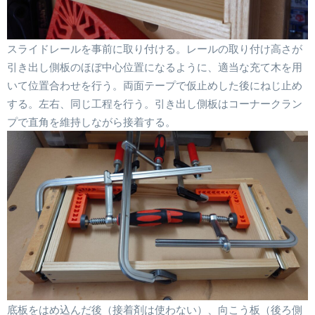
スライドレールを事前に取り付ける。レールの取り付け高さが
引き出し側板のほぼ中心位置になるように、適当な充て木を用
いて位置合わせを行う。両面テープで仮止めした後にねじ止め
する。左右、同じ工程を行う。引き出し側板はコーナークラン
プで直角を維持しながら接着する。
底板をはめ込んだ後（接着剤は使わない）、向こう板（後ろ側