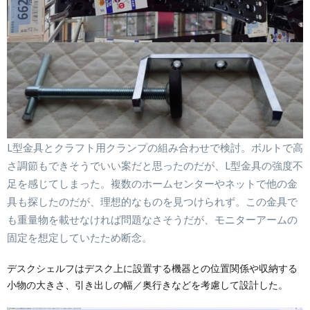
L型金具とクラフト用クランプの組み合わせで検討。ボルトで高
さ調節もできそうでいい案だと思ったのだが、L型金具の強度不
足を感じてしまった。複数のホームセンターやネットで他の金
具も探したのだが、理想的なものを見つけられず。この金具で
も重量物を載せなければ問題なさそうだが、モニターアームの
固定を想定していたため断念。
デスクシェルフはデスク上に設置する機器との位置関係や収納する
小物の大きさ、引き出しの幅／奥行きなどを考慮して設計した。