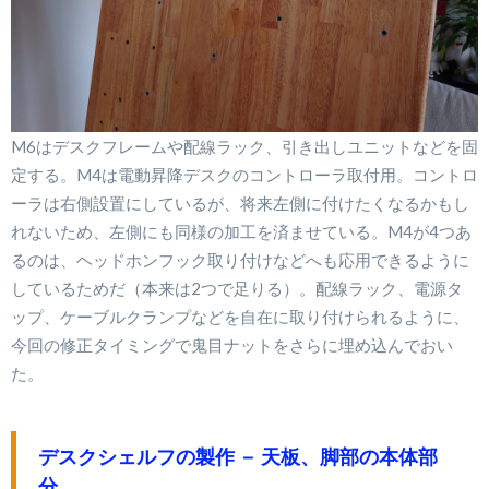
M6はデスクフレームや配線ラック、引き出しユニットなどを固
定する。M4は電動昇降デスクのコントローラ取付用。コントロ
ーラは右側設置にしているが、将来左側に付けたくなるかもし
れないため、左側にも同様の加工を済ませている。M4が4つあ
るのは、ヘッドホンフック取り付けなどへも応用できるように
しているためだ（本来は2つで足りる）。配線ラック、電源タ
ップ、ケーブルクランプなどを自在に取り付けられるように、
今回の修正タイミングで鬼目ナットをさらに埋め込んでおい
た。
デスクシェルフの製作 － 天板、脚部の本体部
分