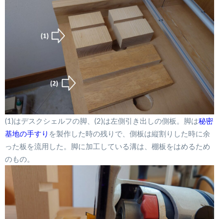
(1)はデスクシェルフの脚、(2)は左側引き出しの側板。脚は
秘密
基地の手すり
を製作した時の残りで、側板は縦割りした時に余
った板を流用した。脚に加工している溝は、棚板をはめるため
のもの。