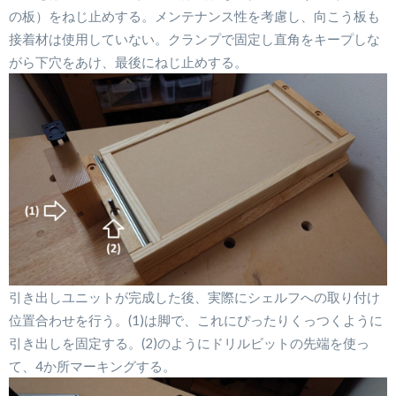
の板）をねじ止めする。メンテナンス性を考慮し、向こう板も
接着材は使用していない。クランプで固定し直角をキープしな
がら下穴をあけ、最後にねじ止めする。
引き出しユニットが完成した後、実際にシェルフへの取り付け
位置合わせを行う。(1)は脚で、これにぴったりくっつくように
引き出しを固定する。(2)のようにドリルビットの先端を使っ
て、4か所マーキングする。