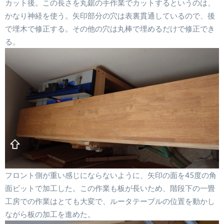
カット後。この長さを丸鋸の手作業でカットするというのは、
かなり神経を使う。矢印部分の穴は表裏貫通しているので、後
で埋木で修正する。その他の穴は丸棒で埋めるだけで修正でき
る。
フロント側が重い感じにならないように、矢印の面を45度の角
面ビットで加工した。この作業も板が長いため、階段下の一畳
工房での作業はとても大変で、ルータテーブルの位置を動かし
ながら板の加工を進めた。