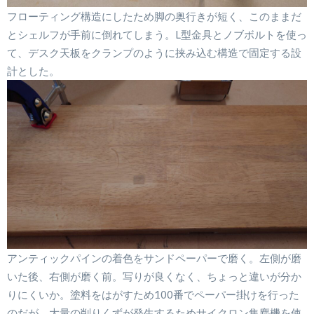
フローティング構造にしたため脚の奥行きが短く、このままだ
とシェルフが手前に倒れてしまう。L型金具とノブボルトを使っ
て、デスク天板をクランプのように挟み込む構造で固定する設
計とした。
アンティックパインの着色をサンドペーパーで磨く。左側が磨
いた後、右側が磨く前。写りが良くなく、ちょっと違いが分か
りにくいか。塗料をはがすため100番でペーパー掛けを行った
のだが、大量の削りくずが発生するためサイクロン集塵機を使