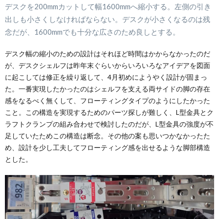
デスクを200mmカットして幅1600mmへ縮小する。左側の引き
出しも小さくしなければならない。デスクが小さくなるのは残
念だが、1600mmでも十分な広さのため良しとする。
デスク幅の縮小のための設計はそれほど時間はかからなかったのだ
が、デスクシェルフは昨年末ぐらいからいろいろなアイデアを図面
に起こしては修正を繰り返して、4月初めにようやく設計が固まっ
た。一番実現したかったのはシェルフを支える両サイドの脚の存在
感をなるべく無くして、フローティングタイプのようにしたかった
こと。この構造を実現するためのパーツ探しが難しく、L型金具とク
ラフトクランプの組み合わせで検討したのだが、L型金具の強度が不
足していたためこの構造は断念。その他の案も思いつかなかったた
め、設計を少し工夫してフローティング感を出せるような脚部構造
とした。