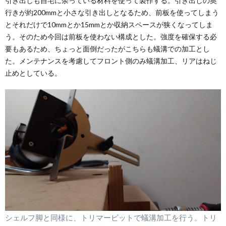
引き出しも自宅に余っている材料を使って製作する。引き出しの奥
行きが約200mmと小さな引き出しとなるため、前板を使ってしまう
とそれだけで10mmとか15mmとか収納スペースが狭くなってしま
う。そのため今回は前板を使わない構成とした。強度を確保する必
要もあるため、ちょっと面倒だったがこちらも蟻溝での加工とし
た。メンテナンスを考慮してフロント側のみ蟻溝加工、リアはねじ
止めとしている。
シェルフ脚と同様に、トリマービットで蟻溝加工を行う。トリ