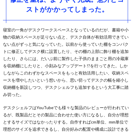
ストがかかってしまった。
寝室の一角がデスクワークスペースとなっているのだが、書籍や小
物の収納スペースが足りない点と、デスク自体が有効活用できてい
ない点がずっと気になっていた。以前から使っていた棚をコンパク
トに修正してデスク横に設置したり、その棚の上部に飾り棚を追加
したり、さらには、だいぶ前に製作した子供のままごと用の冷蔵庫
を収納棚にしたりと、小刻みなアップデート!?を行ってきた。しか
しながらこのわずかなスペースをもっと有効活用したい、収納スペ
ースを増やしたいという想いから、思い切ってデスクの幅を縮小し
収納棚を新設しつつ、デスクシェルフも追加するという大工事に踏
み切った。
デスクシェルフはYouTubeでも様々な製品のレビューが行われてい
るが、既製品だとその製品に合わせた使い方になるし、自分が理想
とするサイズではなかったりする。自作すればcm単位、mm単位で
理想のサイズを追求できるし、自分好みの配置や構成に設計できる