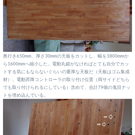
奥行き650mm、厚さ30mmの天板をカットし、幅を1800mmか
ら1600mmへ縮小した。電動丸鋸がなければとても自分でカッ
トする気にもならないぐらいの重厚な天板だ（天板はゴム集成
材）。電動昇降コントローラの取り付け位置（両サイドどちら
でも取り付けられるにしている）含めて、合計79個の鬼目ナッ
トを埋め込んでいる。