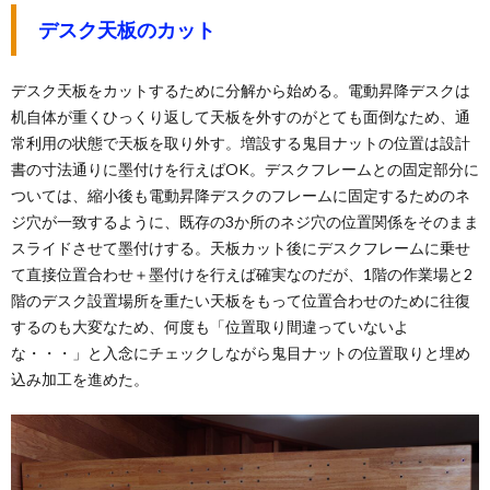
デスク天板のカット
デスク天板をカットするために分解から始める。電動昇降デスクは
机自体が重くひっくり返して天板を外すのがとても面倒なため、通
常利用の状態で天板を取り外す。増設する鬼目ナットの位置は設計
書の寸法通りに墨付けを行えばOK。デスクフレームとの固定部分に
ついては、縮小後も電動昇降デスクのフレームに固定するためのネ
ジ穴が一致するように、既存の3か所のネジ穴の位置関係をそのまま
スライドさせて墨付けする。天板カット後にデスクフレームに乗せ
て直接位置合わせ＋墨付けを行えば確実なのだが、1階の作業場と2
階のデスク設置場所を重たい天板をもって位置合わせのために往復
するのも大変なため、何度も「位置取り間違っていないよ
な・・・」と入念にチェックしながら鬼目ナットの位置取りと埋め
込み加工を進めた。