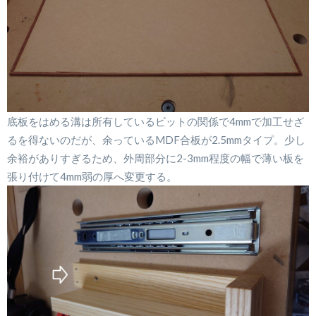
底板をはめる溝は所有しているビットの関係で4mmで加工せざ
るを得ないのだが、余っているMDF合板が2.5mmタイプ。少し
余裕がありすぎるため、外周部分に2-3mm程度の幅で薄い板を
張り付けて4mm弱の厚へ変更する。