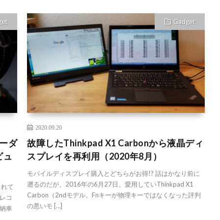
get
Gadget
2020.09.20
コーダ
故障したThinkpad X1 Carbonから液晶ディ
レビュ
スプレイを再利用（2020年8月）
モバイルディスプレイ購入とどちらがお得!? 話はかなり前に
遡るのだが、2016年の6月27日、愛用していThinkpad X1
されて
Carbon（2ndモデル。Fnキーが物理キーではなくなった評判
レコ
の悪いモ […]
納車