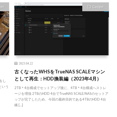
get
Gadget
2023.04.22
古くなったWHSをTrueNAS SCALEマシン
として再生：HDD換装編（2023年4月）
ムをし
いという
2TB＊4台構成でセットアップ後に、4TB＊4台構成へストレ
ージを増強 2TBのHDD 4台でTrueNAS SCALE/NASのセットア
ップが完了したため、今回の最終目的である4TBのHDD 4台
構 […]