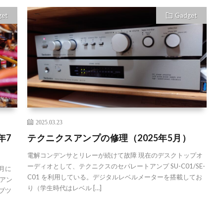
get
Gadget
2025.03.23
年7
テクニクスアンプの修理（2025年5月）
電解コンデンサとリレーが続けて故障 現在のデスクトップオ
ーディオとして、テクニクスのセパレートアンプ SU-C01/SE-
月に
C01 を利用している。デジタルレベルメーターを搭載してお
アン
り（学生時代はレベル […]
「ブツ