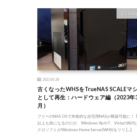
Gad
2023.03.26
古くなったWHSをTrueNAS SCALEマ
として再生：ハードウェア編（2023年
月）
フリーのNAS OSで本格的な自宅用NASが構築可能に！ 
以上も前になるのだが、Windows Xpや7、Vistaの時
クロソフトがWindows Home Server(WHS)をリリ […]