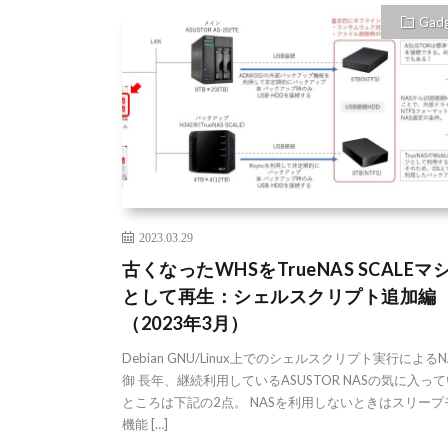
Gad
2023.03.29
古くなったWHSをTrueNAS SCALEマ
として再生：シェルスクリプト追加編
（2023年3月）
Debian GNU/Linux上でのシェルスクリプト実行によるN
御 長年、継続利用しているASUSTOR NASの気に入っ
ところは下記の2点。 NASを利用しないときはスリープ
機能 […]