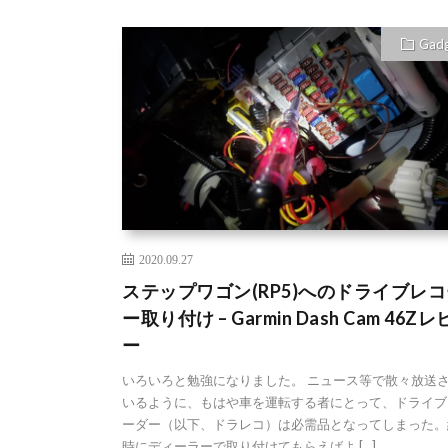
Gad
2020.09.27
ステップワゴン(RP5)へのドライブレ
ー取り付け – Garmin Dash Cam 46Z
ー
いろいろと勉強になりました。 ニュース等で散々放送
いるように、もはや車を運転する者にとって、ドライブ
ーダー（以下、ドラレコ）は必需品となってしまった。
時にディーラーで取り付けてもらえばよ […]