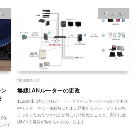
get
Gadget
2020.10.22
シン
無線LANルーターの更改
3
11ax端末は無いけれど・・・ ファイルサーバーへのアクセス
やインターネット接続時にたまに発生するスループットのち
ょっとしたもたつきなどが気になり始めたことと、家中に無
10年
線LANの電波が届かないため、思 […]
代にマイ