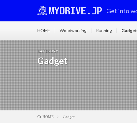
Get into w
HOME
Woodworking
Running
Gadget
CATEGORY
Gadget
Gadget
HOME