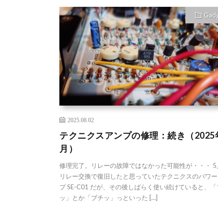
Gad
2025.08.02
テクニクスアンプの修理：続き（2025
月）
修理完了。リレーの故障ではなかった可能性が・・・ 5
リレー交換で復旧したと思っていたテクニクスのパワー
プ SE-C01 だが、その後しばらく使い続けていると、
ッ」とか「ブチッ」っといった […]