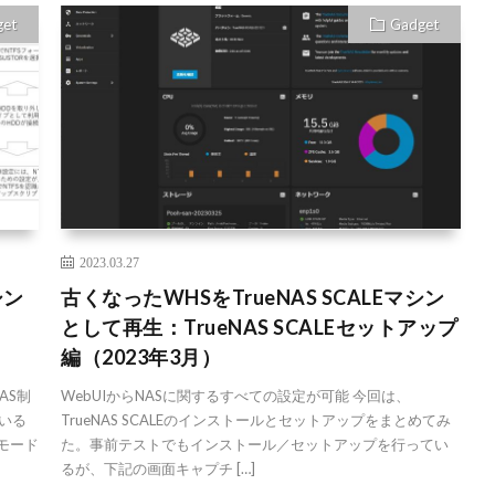
get
Gadget
2023.03.27
シン
古くなったWHSをTrueNAS SCALEマシン
として再生：TrueNAS SCALEセットアップ
編（2023年3月）
AS制
WebUIからNASに関するすべての設定が可能 今回は、
ている
TrueNAS SCALEのインストールとセットアップをまとめてみ
モード
た。事前テストでもインストール／セットアップを行ってい
るが、下記の画面キャプチ […]