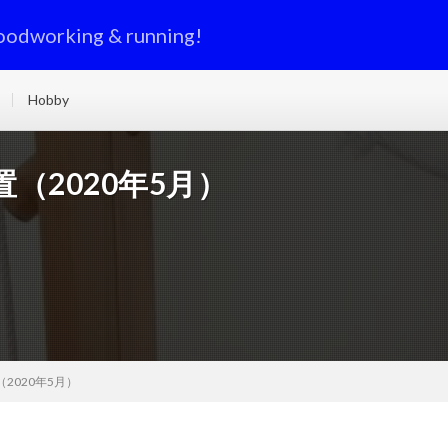
oodworking & running!
Hobby
（2020年5月）
2020年5月）