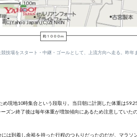
上競技場をスタート・中継・ゴールとして、上流方向へ走る。昨年
現地10時集合という段取り。当日朝に計測した体重は59.25
シーズン終了後は毎年体重が増加傾向にあるため注意していた
0分には到着し余裕を持った行程のつもりだったのだが、マラソ