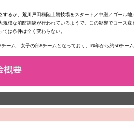
略するが、荒川戸田橋陸上競技場をスタート／中継／ゴール地
大規模な消防訓練が行われているようで、この影響でコース変
っては条件は全く変わらない。
6チーム、女子の部8チームとなっており、昨年から約50チー