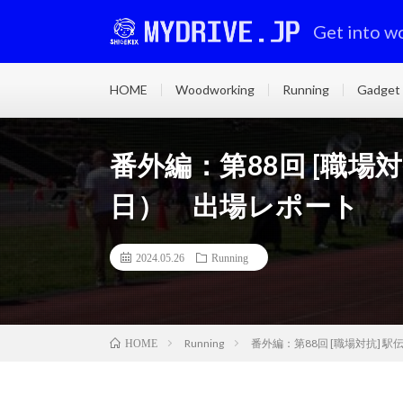
Get into w
HOME
Woodworking
Running
Gadget
番外編：第88回 [職場対
日） 出場レポート
2024.05.26
Running
Running
番外編：第88回 [職場対抗] 駅
HOME