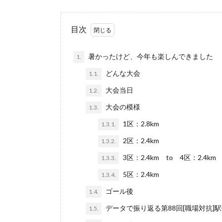
目次
暑かったけど、今年も楽しんできました
1.
どんな大会
1.1.
大会当日
1.2.
大会の模様
1.3.
1区：2.8km
1.3.1.
2区：2.4km
1.3.2.
3区：2.4km to 4区：2.4km
1.3.3.
5区：2.4km
1.3.4.
ゴール後
1.4.
データで振り返る第88回[職場対抗]
1.5.