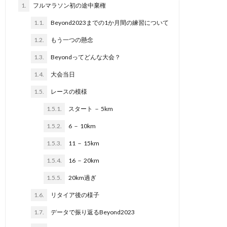
1.
フルマラソン初の途中棄権
1.1.
Beyond2023までの1か月間の練習について
1.2.
もう一つの懸念
1.3.
Beyondってどんな大会？
1.4.
大会当日
1.5.
レースの模様
1.5.1.
スタート － 5km
1.5.2.
6 － 10km
1.5.3.
11 － 15km
1.5.4.
16 － 20km
1.5.5.
20km過ぎ
1.6.
リタイア後の様子
1.7.
データで振り返るBeyond2023