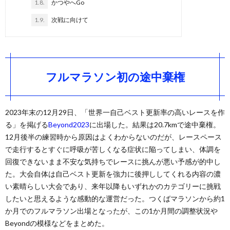
1.8.
かつやへGo
1.9.
次戦に向けて
フルマラソン初の途中棄権
2023年末の12月29日、「世界一自己ベスト更新率の高いレースを作
る」を掲げる
Beyond2023
に出場した。結果は20.7kmで途中棄権。
12月後半の練習時から原因はよくわからないのだが、レースペース
で走行するとすぐに呼吸が苦しくなる症状に陥ってしまい、体調を
回復できないまま不安な気持ちでレースに挑んが悪い予感が的中し
た。大会自体は自己ベスト更新を強力に後押ししてくれる内容の濃
い素晴らしい大会であり、来年以降もいずれかのカテゴリーに挑戦
したいと思えるような感動的な運営だった。つくばマラソンから約1
か月でのフルマラソン出場となったが、この1か月間の調整状況や
Beyondの模様などをまとめた。