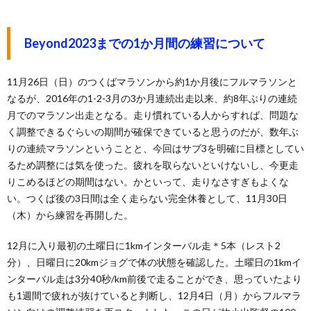
Beyond2023までの1か月間の練習について
11月26日（日）のつくばマラソンから約1か月後にフルマラソンと
なるが、2016年の1-2-3月の3か月連続出走以来、約8年ぶりの連続
月でのマラソン出走となる。走り慣れている人からすれば、問題な
く調整できるぐらいの期間が確保できていると思うのだが、数年ぶ
りの連続マラソンということと、今回はサブ3を明確に目標としてい
るため調整には気を使った。疲れを取らないといけないし、今更走
りこめるほどの期間はない。かといって、走りなさすぎもよくな
い。つくば後の3日間は全く走らない完全休養として、11月30日
（木）から練習を再開した。
12月に入り最初の土曜日に1kmインターバル走＊5本（レスト2
分）、日曜日に20kmジョグで体の状態を確認した。土曜日の1kmイ
ンターバル走は3分40秒/km前後で走ることができ、思っていたより
も1週間で疲れが抜けていると判断し、12月4日（月）からフルマラ