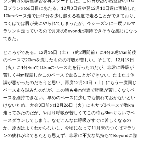
ソン向けの調整練習を再スタートした。この日が故小出監督の100
日プランの66日目にあたる。12月3日週や翌12月10日週に実施した
10kmペース走では40分を少し超える程度で走ることができており、
つくばでは脚が先にやられてしまったが、今シーズンに一度フルマ
ラソンを走っているので月末のBeyondは期待できそうな感じになっ
てきた。
ところがである。12月16日（土）（約2週間前）に4分30秒/km前後
のペースで20kmを流したものの呼吸が苦しい。そして、12月19日
（火）に4分/kmで10kmのペース走を行ったのだが、非常に呼吸が
苦しく4km程度しかこのペースで走ることができない。たまたま体
調が悪かったのだろうと思い、再度12月23日（土）にもう一度同じ
ペース走を試みたのだが、この時も4km付近で呼吸が苦しくなりペ
ースを維持できない。早めのペースに少しでも慣れておかないとい
けないため、大会3日前の12月26日（火）にもサブ3ペースで数km
走ってみたのだが、やはり呼吸が苦しくてこの時も3kmぐらいでペ
ースダウンしてしまう。なぜこんなに呼吸がすぐに苦しくなるの
か。原因はよくわからないし、今頃になって11月末のつくばマラソ
ンの疲れが出てきたとも思えず、非常に不安な気持ちでBeyondに臨