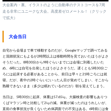
大会案内・裏。イラストのように自動車のテストコースを7周
走る非常にユニークな大会。高度差ゼロメートル！（クリック
で拡大）
大会当日
自宅から会場まで車で移動するのだが、Googleマップで調べてみる
と混雑状況にもよるが2時間以上は移動時間を見ておいたほうがよさ
そうだった。8時30分から9時ぐらいまでには会場に到着したいた
め、6時には自宅を出発したほうがよさそうだ。遅くとも5時30分ご
ろには起床する必要があることから、前日は早々と21時ごろには就
寝。だが、夜中の2時ぐらいにいったん目が覚めてしまい、そこから
熟睡できないまま（多少は眠れているのだが）朝を迎えてしまう。
当日は、5時30分に起床、体重は57.65㎏。大腸検査の影響もありつ
くばマラソン時と比較して2㎏の減。体重が減ったのはうれしいが、
直前の食事状況が良くないため体調面での不安はある。6時前には食