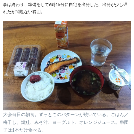
事は終わり、準備をして6時15分に自宅を出発した。出発が少し遅
れたが問題ない範囲。
大会当日の朝食。ずっとこのパターンが続いている。ごはん／
梅干し、焼鮭、みそ汁、ヨーグルト、オレンジジュース。串団
子は1本だけ食べる。