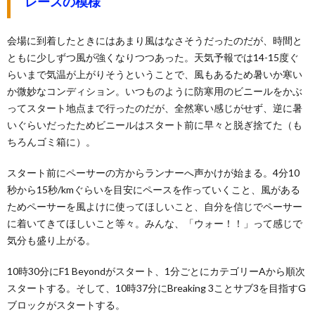
レースの模様
会場に到着したときにはあまり風はなさそうだったのだが、時間と
ともに少しずつ風が強くなりつつあった。天気予報では14-15度ぐ
らいまで気温が上がりそうということで、風もあるため暑いか寒い
か微妙なコンディション。いつものように防寒用のビニールをかぶ
ってスタート地点まで行ったのだが、全然寒い感じがせず、逆に暑
いぐらいだったためビニールはスタート前に早々と脱ぎ捨てた（も
ちろんゴミ箱に）。
スタート前にペーサーの方からランナーへ声かけが始まる。4分10
秒から15秒/kmぐらいを目安にペースを作っていくこと、風がある
ためペーサーを風よけに使ってほしいこと、自分を信じでペーサー
に着いてきてほしいこと等々。みんな、「ウォー！！」って感じで
気分も盛り上がる。
10時30分にF1 Beyondがスタート、1分ごとにカテゴリーAから順次
スタートする。そして、10時37分にBreaking 3ことサブ3を目指すG
ブロックがスタートする。