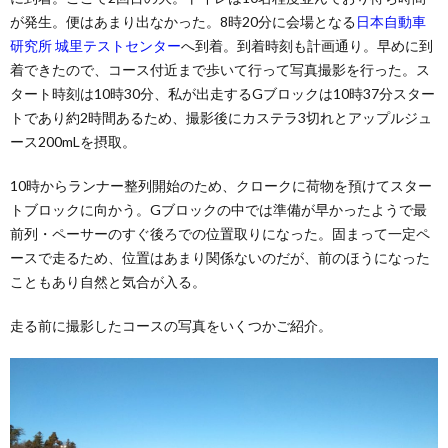
が発生。便はあまり出なかった。8時20分に会場となる
日本自動車
研究所 城里テストセンター
へ到着。到着時刻も計画通り。早めに到
着できたので、コース付近まで歩いて行って写真撮影を行った。ス
タート時刻は10時30分、私が出走するGブロックは10時37分スター
トであり約2時間あるため、撮影後にカステラ3切れとアップルジュ
ース200mLを摂取。
10時からランナー整列開始のため、クロークに荷物を預けてスター
トブロックに向かう。Gブロックの中では準備が早かったようで最
前列・ペーサーのすぐ後ろでの位置取りになった。固まって一定ペ
ースで走るため、位置はあまり関係ないのだが、前のほうになった
こともあり自然と気合が入る。
走る前に撮影したコースの写真をいくつかご紹介。