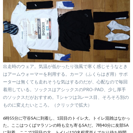
出走時のウェア。気温が低かったり強風で寒く感じそうなとき
はアームウォーマーを利用する。カーフ（ふくらはぎ用）サポ
ーターは無くても走れそうな気はするのだが、心配なので毎回
着用している。ソックスはアシックスのPRO-PAD、少し厚手
のソックスだがおすすめ。Tシャツは3レース目、そろそろ別の
ものに変えたいところ。（クリックで拡大）
6時55分に守谷SAに到着し、1回目のトイレ大。トイレ混雑はなかっ
た。ここはつくばマラソンの時も立ち寄るSAだ。7時40分に友部SA
に到着。ここで2回目の大。トイレは10名程度並んでおり待ち時間