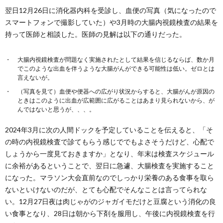
翌日12月26日に消化器内科を受診し、血便の写真（気になったので
スマートフォンで撮影していた）や3月時の大腸内視鏡検査の結果を
持って医師と相談した。医師の見解は以下の通りだった。
大腸内視鏡検査が問題なく実施されたとして結果を信じるならば、数か月
でこのような出血を伴うような大腸がんができる可能性は低い。ゼロとは
言えないが。
（写真を見て）血便や便器への広がり状況からすると、大腸がんが原因の
ときはこのように出血が広範囲に広がることはあまり見られないから、が
んではないと思うが、、、。
2024年3月に次の人間ドックを予定していることを伝えると、「そ
の時の内視鏡検査で診てもらう感じででもよさそうだけど、心配で
しょうから一度見ておきますか」となり、年末は検査スケジュール
に余裕があるということで、翌日に急遽、大腸検査を実施すること
になった。マラソン大会直前なのでしっかり栄養のある食事を取ら
ないといけないのだが、とても心配でそんなことは言ってられな
い。12月27日夜は肉じゃがのジャガイモだけと豆腐という消化の良
い食事となり、28日は朝から下剤を服用し、午後に内視鏡検査を行