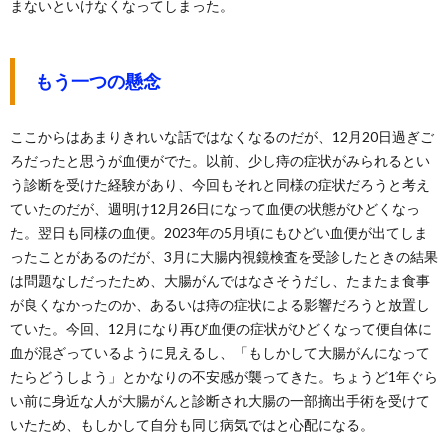
まないといけなくなってしまった。
もう一つの懸念
ここからはあまりきれいな話ではなくなるのだが、12月20日過ぎご
ろだったと思うが血便がでた。以前、少し痔の症状がみられるとい
う診断を受けた経験があり、今回もそれと同様の症状だろうと考え
ていたのだが、週明け12月26日になって血便の状態がひどくなっ
た。翌日も同様の血便。2023年の5月頃にもひどい血便が出てしま
ったことがあるのだが、3月に大腸内視鏡検査を受診したときの結果
は問題なしだったため、大腸がんではなさそうだし、たまたま食事
が良くなかったのか、あるいは痔の症状による影響だろうと放置し
ていた。今回、12月になり再び血便の症状がひどくなって便自体に
血が混ざっているように見えるし、「もしかして大腸がんになって
たらどうしよう」とかなりの不安感が襲ってきた。ちょうど1年ぐら
い前に身近な人が大腸がんと診断され大腸の一部摘出手術を受けて
いたため、もしかして自分も同じ病気ではと心配になる。