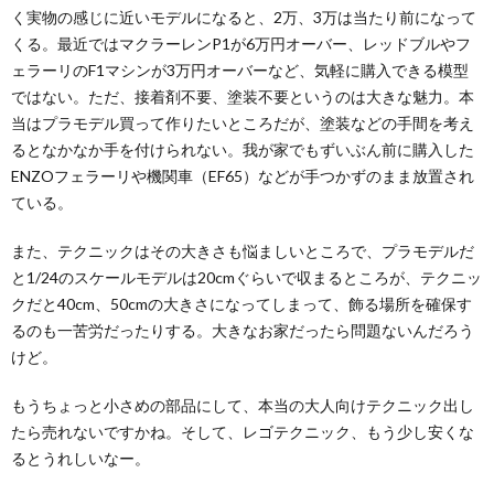
く実物の感じに近いモデルになると、2万、3万は当たり前になって
くる。最近ではマクラーレンP1が6万円オーバー、レッドブルやフ
ェラーリのF1マシンが3万円オーバーなど、気軽に購入できる模型
ではない。ただ、接着剤不要、塗装不要というのは大きな魅力。本
当はプラモデル買って作りたいところだが、塗装などの手間を考え
るとなかなか手を付けられない。我が家でもずいぶん前に購入した
ENZOフェラーリや機関車（EF65）などが手つかずのまま放置され
ている。
また、テクニックはその大きさも悩ましいところで、プラモデルだ
と1/24のスケールモデルは20cmぐらいで収まるところが、テクニッ
クだと40cm、50cmの大きさになってしまって、飾る場所を確保す
るのも一苦労だったりする。大きなお家だったら問題ないんだろう
けど。
もうちょっと小さめの部品にして、本当の大人向けテクニック出し
たら売れないですかね。そして、レゴテクニック、もう少し安くな
るとうれしいなー。