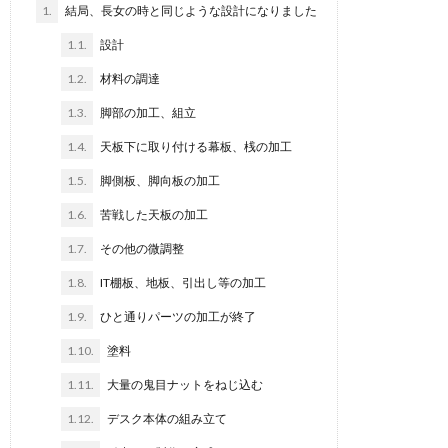
1.
結局、長女の時と同じような設計になりました
1.1.
設計
1.2.
材料の調達
1.3.
脚部の加工、組立
1.4.
天板下に取り付ける幕板、桟の加工
1.5.
脚側板、脚向板の加工
1.6.
苦戦した天板の加工
1.7.
その他の微調整
1.8.
IT棚板、地板、引出し等の加工
1.9.
ひと通りパーツの加工が終了
1.10.
塗料
1.11.
大量の鬼目ナットをねじ込む
1.12.
デスク本体の組み立て