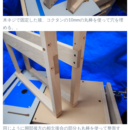
木ネジで固定した後、コクタンの10mmの丸棒を使って穴を埋
める。。
同じように脚部後方の相欠接合の部分も丸棒を使って整形す