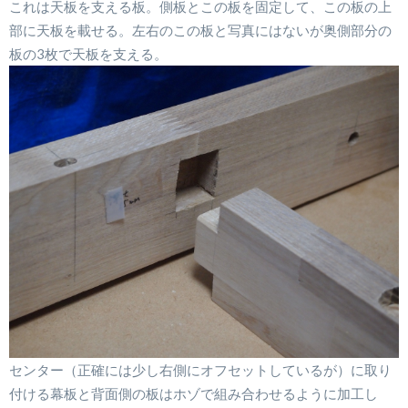
これは天板を支える板。側板とこの板を固定して、この板の上
部に天板を載せる。左右のこの板と写真にはないが奥側部分の
板の3枚で天板を支える。
センター（正確には少し右側にオフセットしているが）に取り
付ける幕板と背面側の板はホゾで組み合わせるように加工し