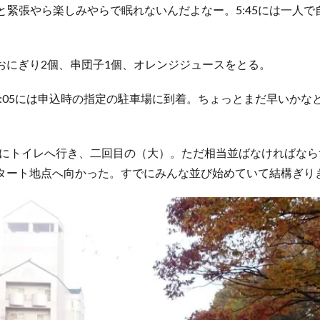
と緊張やら楽しみやらで眠れないんだよなー。5:45には一人
におにぎり2個、串団子1個、オレンジジュースをとる。
）。7:05には申込時の指定の駐車場に到着。ちょっとまだ早いか
ぐにトイレへ行き、二回目の（大）。ただ相当並ばなければならず
スタート地点へ向かった。すでにみんな並び始めていて結構ぎり