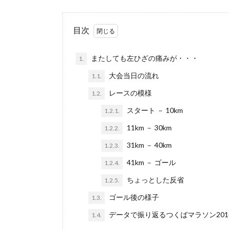
目次
またしても左ひざの痛みが・・・
1.
大会当日の流れ
1.1.
レースの模様
1.2.
スタート － 10km
1.2.1.
11km － 30km
1.2.2.
31km － 40km
1.2.3.
41km － ゴール
1.2.4.
ちょっとした反省
1.2.5.
ゴール後の様子
1.3.
データで振り返るつくばマラソン201
1.4.