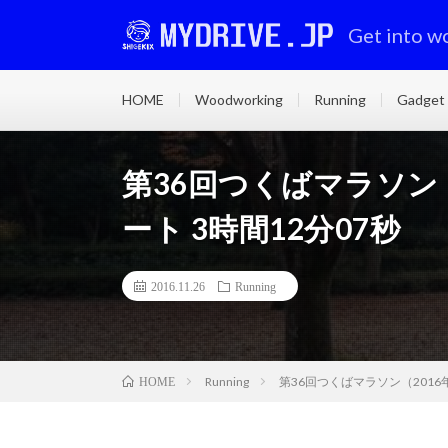
Get into w
HOME
Woodworking
Running
Gadget
第36回つくばマラソン（
ート 3時間12分07秒
2016.11.26
Running
Running
第36回つくばマラソン（2016年
HOME