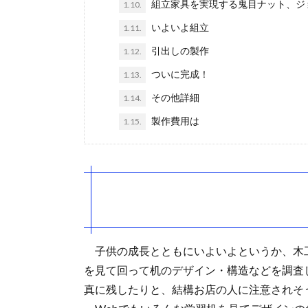
組立家具を実現する鬼目ナット、ジ
1.10.
いよいよ組立
1.11.
引出しの製作
1.12.
ついに完成！
1.13.
その他詳細
1.14.
製作費用は
1.15.
子供の成長とともにいよいよというか、木工
を見て回って机のデザイン・構造などを調査
真に残したりと、結構お店の人に注意されそ