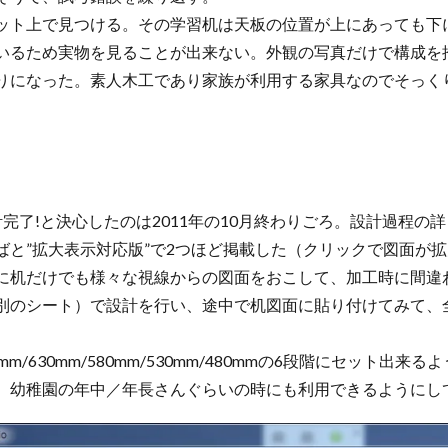
ト上で見つける。その学習机は天板の位置が上にあっても下
いるため実物を見ることが出来ない。外観の写真だけで構成を
になった。素人木工であり家族が利用する家具なのでそっく
了!と決心したのは2011年の10月終わりごろ。設計過程の
ばと”拡大表示対応版”で2つほど掲載した（クリックで図面が
机だけでも様々な視線からの図面をおこして、加工時に間違
別のシート）で設計を行い、途中で机図面に貼り付けてみて、
m/630mm/580mm/530mm/480mmの6段階にセット出来
、幼稚園の年中／年長さんぐらいの時にも利用できるようにし