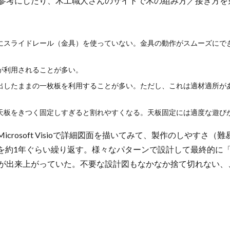
参考にしたり、木工職人さんのサイトで木の組み方／接ぎ方を
にスライドレール（金具）を使っていない。金具の動作がスムーズにで
が利用されることが多い。
出したままの一枚板を利用することが多い。ただし、これは適材適所が
天板をきつく固定しすぎると割れやすくなる。天板固定には適度な遊び
rosoft Visioで詳細図面を描いてみて、製作のしやすさ
を約1年ぐらい繰り返す。様々なパターンで設計して最終的に
図が出来上がっていた。不要な設計図もなかなか捨て切れない、