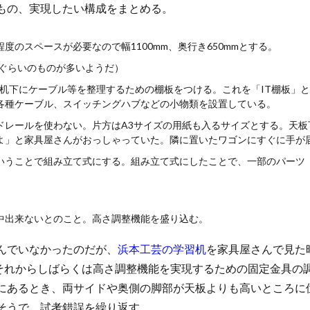
もの、実現したい構成をまとめる。
のスペースが必要なので幅1100mm、奥行き650mmとする。
mmぐらいのものが多いようだ）
、机下にケーブル等を整理するための棚板をつける。これを「IT棚板」
各種ケーブル、スイッチングハブなどの小物類を設置している。
ドレールを使わない。片方はA3サイズの用紙も入るサイズとする。天板
よ」と家具屋さんがおっしゃっていた。隣に置いたワゴンにすぐに手が
いうことで組み立て式にする。組み立て式にしたことで、一部のパーツ
中出来ないとのこと。高さ調整機能を盛り込む。
んでいなかったのだが、
浜本工芸の学習机
を家具屋さんで見た
。それからしばらくは高さ調整機能を実現するための固定金具の
あるとき、両サイドや奥側の脚部が天板よりも高いところに
そうで、試考錯誤を繰り返す。