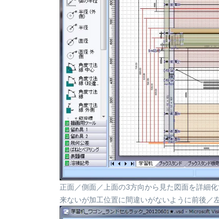
正面／側面／上面の3方向から見た図面を詳細化
来ないが加工位置に間違いがないように前後／左