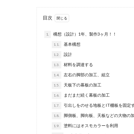
目次
構想（設計）1年、製作3ヶ月！！
1.
基本構想
1.1.
設計
1.2.
材料を調達する
1.3.
左右の脚部の加工、組立
1.4.
天板下の幕板の加工
1.5.
まだまだ続く幕板の加工
1.6.
引出しをのせる地板とIT棚板を固定
1.7.
脚側板、脚向板、天板などの大物の
1.8.
塗料にはオスモカラーを利用
1.9.