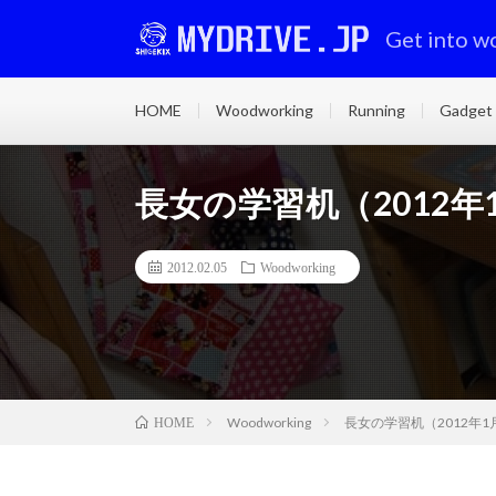
Get into w
HOME
Woodworking
Running
Gadget
長女の学習机（2012年
2012.02.05
Woodworking
Woodworking
長女の学習机（2012年1
HOME