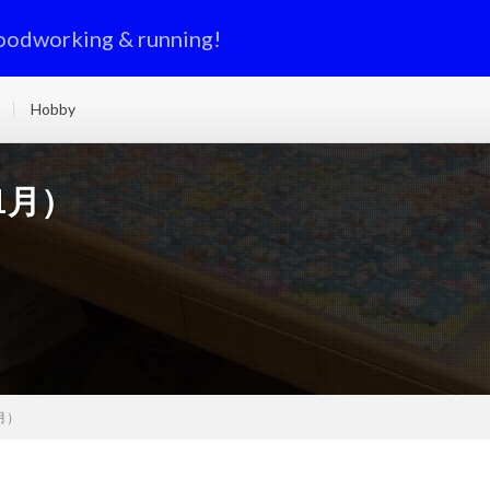
oodworking & running!
Hobby
1月）
月）