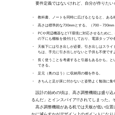
要件定義ではないけれど、自分が作りたい
教科書、ノートを同時に広げるとなると、ある程度
高さは標準的な730mmとする。（700－730
PCや周辺機器などIT環境に対応させるために
の下にも棚板を後付けしており、電源タップや
天板下には引き出しが必要。引き出しはスライ
ちは、手元に引き出しがないと子供も不便です
長く使うことを考慮すると引越もあるかも。と
できる。
足元（奥のほう）に収納用の棚を作る。
きちんと足が床に付かないと姿勢よく勉強に集
設計の始めの頃は、高さ調整機能は盛り込
るんだ」とインスパイア!?されてしまった
高さ調整機能がある机では天板が低い位置に
かに減らすかがデザイン上のポイントになり